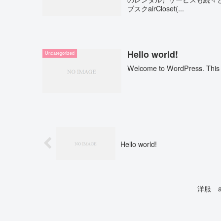
ブスクairCloset(...
Hello world!
Uncategorized
Welcome to WordPress. This is y
Hello world!
洋服 a